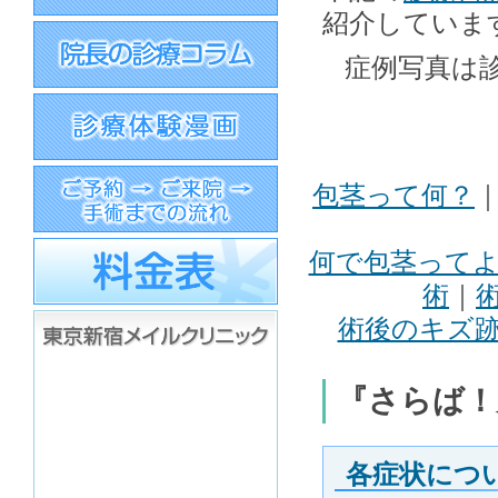
紹介していま
症例写真は
包茎って何？
何で包茎って
術
｜
術後のキズ
『さらば！
各症状につ