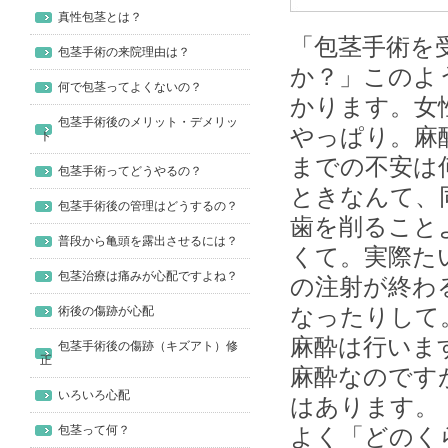
真性包茎とは？
「包茎手術を
包茎手術の来院理由は？
か？」このよ
何で包茎ってよくないの？
かります。女
包茎手術後のメリット・デメリッ
やっぱり。麻
ト
までの不安は
包茎手術ってどうやるの？
ときなんて、
包茎手術後の管理はどうするの？
歯を削ること
普段から亀頭を露出させるには？
くて。実際た
包茎治療は痛みが心配ですよね？
の注射が終わ
なったりして
術後の傷跡が心配
麻酔は行いま
包茎手術後の傷跡（キズアト）修
正
麻酔なのです
いろいろ心配
はあります。
包茎って何？
よく「どのく