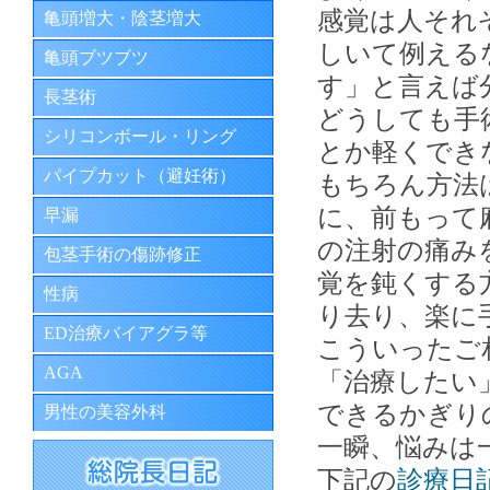
感覚は人それ
亀頭増大・陰茎増大
しいて例える
亀頭ブツブツ
す」と言えば
長茎術
どうしても手
シリコンボール・リング
とか軽くでき
パイプカット（避妊術）
もちろん方法
に、前もって
早漏
の注射の痛み
包茎手術の傷跡修正
覚を鈍くする
性病
り去り、楽に
ED治療バイアグラ等
こういったご
AGA
「治療したい
できるかぎり
男性の美容外科
一瞬、悩みは
下記の
診療日