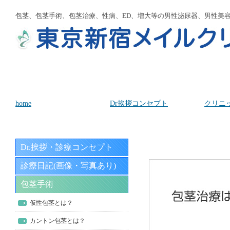
包茎、包茎手術、包茎治療、性病、ED、増大等の男性泌尿器、男性美
home
Dr挨拶コンセプト
クリニ
Dr.挨拶・診療コンセプト
診療日記(画像・写真あり)
包茎手術
仮性包茎とは？
カントン包茎とは？