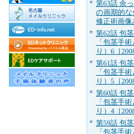
第63話 
の画期的な
修正術画像あ
第62話 
「包茎手術
り）6［2008
第61話 
「包茎手術
り）5［2008
第60話 
「包茎手術
り）4［2008
第59話 
「包茎手術