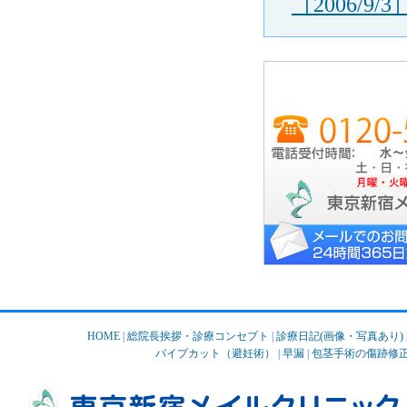
［2006/9/3
HOME
|
総院長挨拶・診療コンセプト
|
診療日記(画像・写真あり)
パイプカット（避妊術）
|
早漏
|
包茎手術の傷跡修