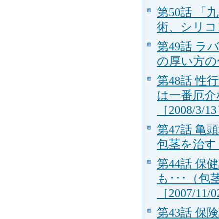
第50話 
術、シリコン
第49話 
の厚い方の包
第48話 
は一番厄介
［2008/3/1
第47話 
包茎を治す（
第44話 
も･･･（
［2007/11/
第43話 