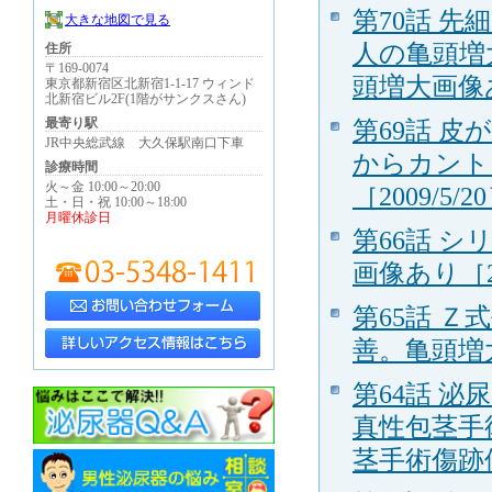
第70話 
大きな地図で見る
人の亀頭増
住所
〒169-0074
頭増大画像あり
東京都新宿区北新宿1-1-17 ウィンド
北新宿ビル2F(1階がサンクスさん)
最寄り駅
第69話 
JR中央総武線 大久保駅南口下車
からカント
診療時間
火～金 10:00～20:00
［2009/5/2
土・日・祝 10:00～18:00
月曜休診日
第66話 
画像あり［20
第65話 
善。亀頭増大
第64話 
真性包茎手
茎手術傷跡修