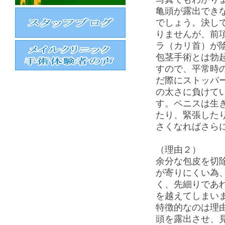
亀頭が露出でき
でしょう。決し
りませんが、前
ラ（カリ首）が
包茎手術とは勃
すので、平常時
だ際にストッパ
の太さに負けて
す。ペニスは生
たり、緊張した
さくなればさら
（理由２）
余分な包皮を切
が寄りにくい為
く、先細りであ
を越えてしまい
特徴的なのは理
頭を露出させ、