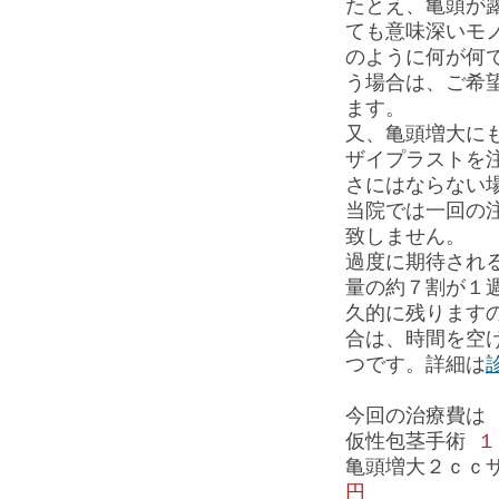
たとえ、亀頭が
ても意味深いモ
のように何が何
う場合は、ご希
ます。
又、亀頭増大に
ザイプラストを
さにはならない
当院では一回の
致しません。
過度に期待され
量の約７割が１
久的に残ります
合は、時間を空
つです。詳細は
今回の治療費は
仮性包茎手術
１
亀頭増大２ｃｃ
円