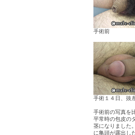
手術前
手術１４日、抜
手術前の写真を
平常時の包皮の
茎になりました
に亀頭が露出し