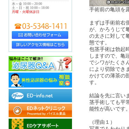
水～金 10:00～20:00
土・日・祝 10:00～18:00
手術前の亀頭を
月曜・火曜休診日
まずは手術前右
が、かろうじて
の太さに対して
態です。
包茎手術は勃起
しますので、亀
でシワがたくさ
により切除でき
かけての薄茶の
す。
結論を先に言い
茎手術しても平
能性が高いです
（理由１）
写真でもわかり