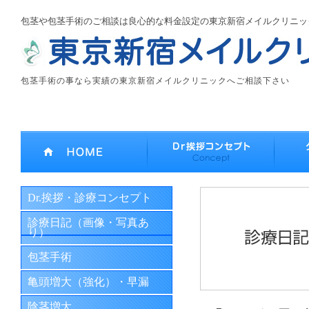
包茎や包茎手術のご相談は良心的な料金設定の東京新宿メイルクリニッ
包茎手術の事なら実績の東京新宿メイルクリニックへご相談下さい
Dr.挨拶・診療コンセプト
診療日記（画像・写真あ
り）
包茎手術
亀頭増大（強化）・早漏
陰茎増大