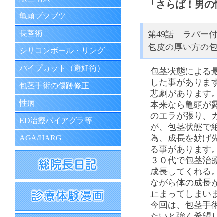
「さらば！男の
亀頭ブツブツ
長茎術
第49話 ラバー
包皮の厚い方の
シリコンボール・リング
パイプカット（避妊術）
包茎状態による
した事がありま
包茎手術の傷跡修正
悲劇があります
性病
本来なら亀頭が
のエラが張り、
ED治療バイアグラ等
が、包茎状態で
為、成長を妨げ
AGA/HARG
る事があります
３０代で包茎治
成長してくれる
ながら体の成長
止まってしまい
今回は、包茎手
たいと強く希望