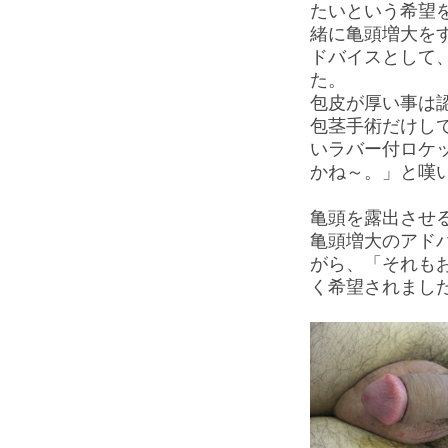
たいという希望
緒に亀頭増大を
ドバイスとして
た。
包皮が厚い事は
包茎手術だけし
いラバー付ロケ
かね～。」と嘆
亀頭を露出させ
亀頭増大のアド
がら、「それも
く希望されまし