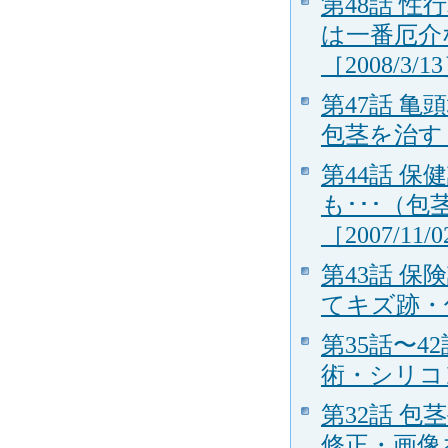
第48話 
は一番厄介
［2008/3/1
第47話 
包茎を治す（
第44話 
も･･･（
［2007/11/
第43話 
てキズ跡・傷
第35話〜4
術・シリコン
第32話 
修正・画像あり