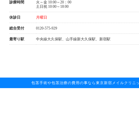
診療時間
火～金 10:00～20：00
土日祝 10:00～18:00
休診日
月曜日
総合受付
0120-575-929
最寄り駅
中央線大久保駅、山手線新大久保駅、新宿駅
包茎手術や包茎治療の費用の事なら東京新宿メイルクリニックへお任せ下