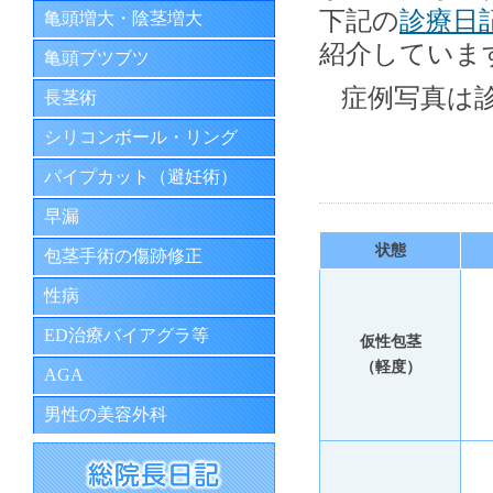
下記の
診療日
亀頭増大・陰茎増大
紹介していま
亀頭ブツブツ
症例写真は
長茎術
シリコンボール・リング
パイプカット（避妊術）
早漏
状態
包茎手術の傷跡修正
性病
ED治療バイアグラ等
仮性包茎
（軽度）
AGA
男性の美容外科