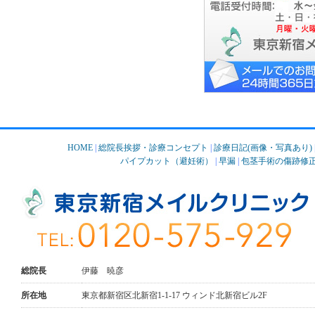
HOME
|
総院長挨拶・診療コンセプト
|
診療日記(画像・写真あり)
パイプカット（避妊術）
|
早漏
|
包茎手術の傷跡修
総院長
伊藤 暁彦
所在地
東京都新宿区北新宿1-1-17 ウィンド北新宿ビル2F