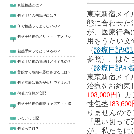
真性包茎とは？
東京新宿メイ
包茎手術の来院理由は？
態に合わせた
何で包茎ってよくないの？
が、医療行為
包茎手術後のメリット・デメリッ
用をうたい文
ト
（
診療日記9
包茎手術ってどうやるの？
参照）、はた
包茎手術後の管理はどうするの？
（
診療日記43
普段から亀頭を露出させるには？
東京新宿メイ
包茎治療は痛みが心配ですよね？
治療をお約束
108,000円
）カ
術後の傷跡が心配
性包茎
183,60
包茎手術後の傷跡（キズアト）修
正
りませんので
いろいろ心配
「思い切って
包茎って何？
が、私たちに