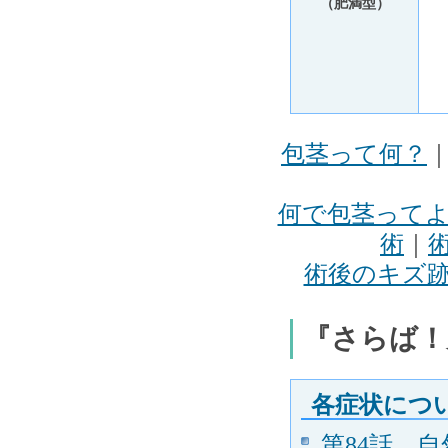
（肥満型）
包茎って何？
何で包茎って
術
｜
術後のキズ
『さらば！
各症状につ
第84話 