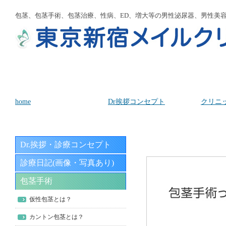
包茎、包茎手術、包茎治療、性病、ED、増大等の男性泌尿器、男性美
home
Dr挨拶コンセプト
クリニ
Dr.挨拶・診療コンセプト
診療日記(画像・写真あり)
包茎手術
仮性包茎とは？
カントン包茎とは？