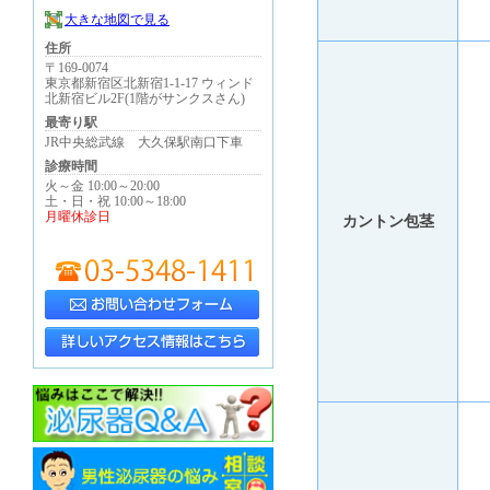
大きな地図で見る
住所
〒169-0074
東京都新宿区北新宿1-1-17 ウィンド
北新宿ビル2F(1階がサンクスさん)
最寄り駅
JR中央総武線 大久保駅南口下車
診療時間
火～金 10:00～20:00
土・日・祝 10:00～18:00
月曜休診日
カントン包茎