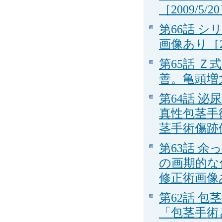
［2009/5/2
第66話 
画像あり［20
第65話 
善。亀頭増大
第64話 
真性包茎手
茎手術傷跡修
第63話 
の画期的な
修正術画像あ
第62話 
「包茎手術