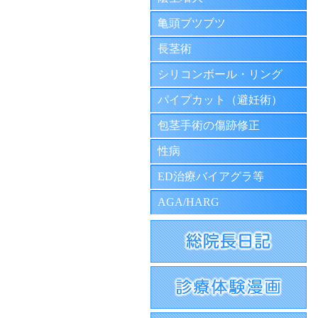
亀頭ブツブツ
長茎術
シリコンボール・リング
パイプカット（避妊術）
包茎手術の傷跡修正
性病
ED治療バイアグラ等
AGA/HARG