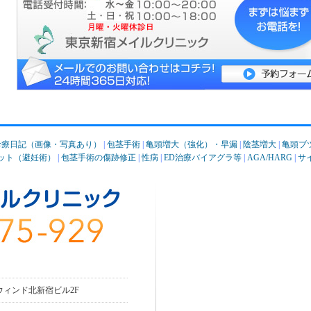
診療日記（画像・写真あり）
|
包茎手術
|
亀頭増大（強化）・早漏
|
陰茎増大
|
亀頭ブ
ット（避妊術）
|
包茎手術の傷跡修正
|
性病
|
ED治療バイアグラ等
|
AGA/HARG
|
サ
 ウィンド北新宿ビル2F