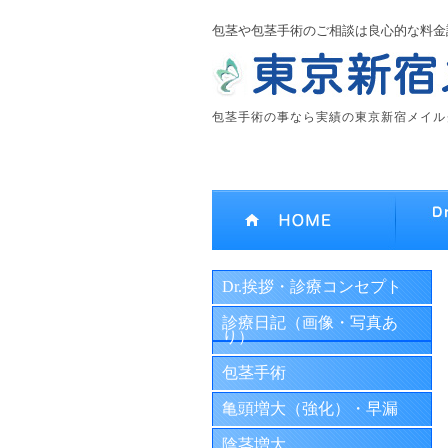
包茎や包茎手術のご相談は良心的な料金
包茎手術の事なら実績の東京新宿メイル
Dr.挨拶・診療コンセプト
診療日記（画像・写真あ
り）
包茎手術
亀頭増大（強化）・早漏
陰茎増大