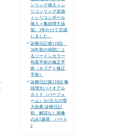
ンリング挿入＋シ
リコンリング追加
＋シリコンボール
挿入＋亀頭増大追
加。3年かけて完成
て
しました。
診療日記第119話
30年前の他院によ
るツートンカラー
包茎手術の修正手
術（キズアト修正
手術）
診療日記第118話 亀
や
頭増大バイオアル
安
カミド（パーフォ
ーム）2cc注入の増
大効果 診療日記
初、解説なし画像
のみ5連発 パート
2