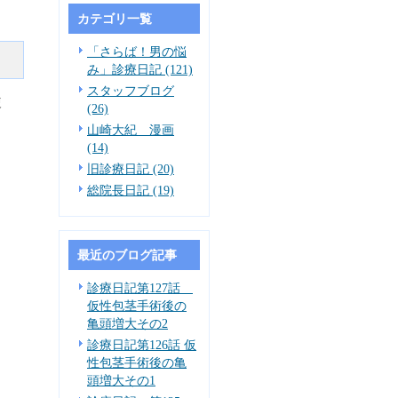
カテゴリ一覧
「さらば！男の悩
み」診療日記 (121)
スタッフブログ
複
(26)
山崎大紀 漫画
(14)
旧診療日記 (20)
総院長日記 (19)
最近のブログ記事
診療日記第127話
仮性包茎手術後の
亀頭増大その2
診療日記第126話 仮
性包茎手術後の亀
頭増大その1