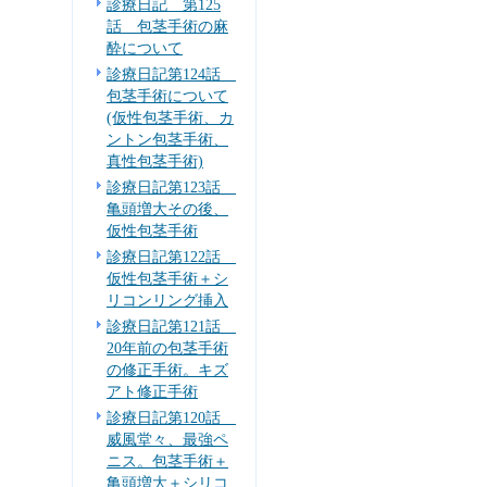
診療日記 第125
話 包茎手術の麻
酔について
診療日記第124話
包茎手術について
(仮性包茎手術、カ
ントン包茎手術、
真性包茎手術)
診療日記第123話
亀頭増大その後、
仮性包茎手術
診療日記第122話
仮性包茎手術＋シ
リコンリング挿入
診療日記第121話
20年前の包茎手術
の修正手術。キズ
アト修正手術
診療日記第120話
威風堂々、最強ペ
ニス。包茎手術＋
亀頭増大＋シリコ