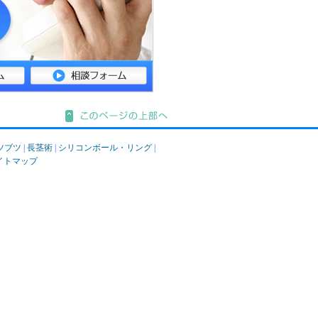
ツブツ
|
長茎術
|
シリコンボール・リング
|
イトマップ