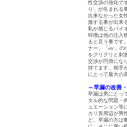
性交渉の強化で
り」が生まれる
出来なかった女
激する事が出来
私が感じるバイ
特徴は他の注入
ると言う事です
ナー」「etc」
をグリグリと刺
交渉が円滑にな
持てます。相手
にとって最大の
～早漏の改善
早漏は男にとっ
タル的な問題・肉
ュエーション等
カリ首周辺が男
ど。早漏の方は
に、そこに厚い