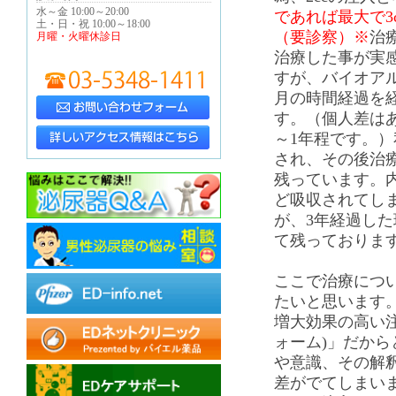
水～金 10:00～20:00
であれば最大で3
土・日・祝 10:00～18:00
（要診察）※
治
月曜・火曜休診日
治療した事が実
すが、バイオア
月の時間経過を
す。（個人差はあ
～1年程です。）
され、その後治療
残っています。
ど吸収されてしま
が、3年経過した
て残っておりま
ここで治療につ
たいと思います
増大効果の高い
ォーム)」だか
や意識、その解
差がでてしまい