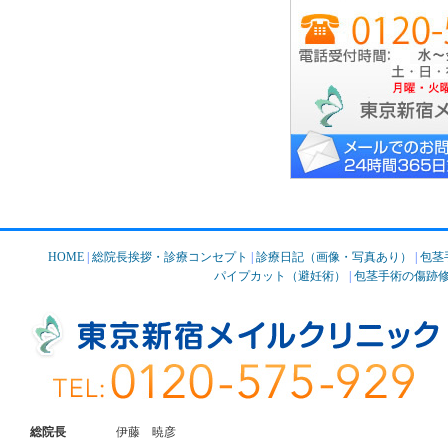
HOME
|
総院長挨拶・診療コンセプト
|
診療日記（画像・写真あり）
|
包茎
パイプカット（避妊術）
|
包茎手術の傷跡
総院長
伊藤 暁彦