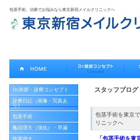
包茎手術、治療でお悩みなら東京新宿メイルクリニックへ
スタッフブログ
Dr.挨拶・診療コンセプト
診療日記（画像・写真あ
り）
包茎手術を東京
包茎手術
リニックへ
亀頭増大（強化）・早漏
「包茎手術を東
陰茎増大