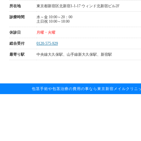
所在地
東京都新宿区北新宿1-1-17 ウィンド北新宿ビル2F
診療時間
水～金 10:00～20：00
土日祝 10:00～18:00
休診日
月曜・火曜
総合受付
0120-575-929
最寄り駅
中央線大久保駅、山手線新大久保駅、新宿駅
包茎手術や包茎治療の費用の事なら東京新宿メイルクリニックへお任せ下