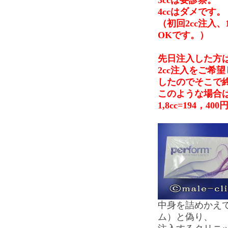
3ccは要診察。
4ccはダメです。
（初回2cc注入、
OKです。）
先日注入した方は1
2cc注入をご希望
したのでそこで
このような場合は0
1,8cc=194，
中身を詰めかえ
ム）と偽り、