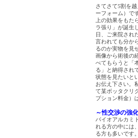
さてさて5割を
ーフォーム）で
上の効果をもた
ラ張り」が誕生
日、ご来院され
言われても分か
るのか実物を見
画像から術後の
べてもらうと「
る」と納得され
状態を見たいと
お伝え下さい。
て某ボッタクリ
プション料金）
～性交渉の強
バイオアルカミ
れる方の中には
る方も多いです