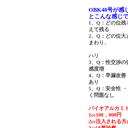
OBK48号が
とこんな感じ
1、Q：どの位残
えて残る
2、Q：どの位大
まわり、
勃起時
ハリ
3、Q：性交渉の
感度増
4、Q：早漏改善
あり
5、Q：安全性
・
く問題なし
バイオアルカミ
1cc108，000
2cc注入される