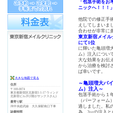
「包茎手術をお
ニックへ！！！
他院での修正手
えしてしまいま
合わせが非常に
東京新宿メイル
にて
1
位
に輝いた亀頭増
ム）注入について
大な効果をお伝
から治療を検討
ば幸いです。
大きな地図で見る
～亀頭増大バ
住所
ム）注入～
〒169-0074
東京都新宿区北新宿1-1-17 ウィンド
包茎手術から１
北新宿ビル2F(1階がサンクスさん)
（パーフォーム）
最寄り駅
過しました。私
JR中央総武線 大久保駅南口下車
為、2ccの注入
診療時間