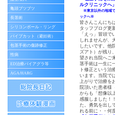
ルクリニックへ
亀頭ブツブツ
※東京以外の地域で
ックへ※
長茎術
皆さんこんにちは
シリコンボール・リング
タッフブログ更
「えっ」冒頭で
パイプカット（避妊術）
しれませんが、
包茎手術の傷跡修正
したいです。他
ズアト）が残り
性病
望され当院へご
茎手術は一生に
ED治療バイアグラ等
ト修正という治
AGA/HARG
います。当院で
上がりで治療を
院頂いた患者様
からも「想像以
感服しました！
た。勇気を出し
れる前に・・何