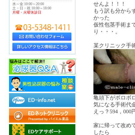
せんよ！！！
水～金 10:00～20:00
土・日・祝 10:00～18:00
もう訳も分から
月曜・火曜休診日
かった
仮性包茎手術ま
り・・・。
某クリニック手術後...
亀頭下がボロボ
気になる手術代金は
えっ？594，00
家に帰って改め
したら