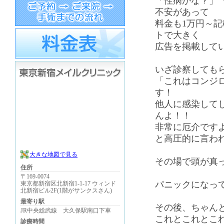
「性病かな？」
不安があって
料金も1万円～
トで大きく
広告を掲載して
いざ診察しても
「これはコンジ
す！
他人に感染して
んよ！！
非常に厄介です
と高圧的に言わ
大きな地図で見る
その場で頭が真
住所
〒169-0074
パニックになっ
東京都新宿区北新宿1-1-17 ウィンド
北新宿ビル2F(1階がサンクスさん)
最寄り駅
その後、ちゃん
JR中央総武線 大久保駅南口下車
これとこれとこ
診療時間