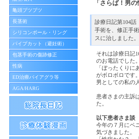
「さらば！男の
亀頭ブツブツ
長茎術
診療日記第104
手術を、修正手
シリコンボール・リング
スに治しました。
パイプカット（避妊術）
それは診療日記1
包茎手術の傷跡修正
のお電話でした
性病
「ぼったくりに
がボロボロです
ED治療バイアグラ等
男としての私の
AGA/HARG
患者さまの主訴
た。
以下患者さま談
今年の７月にペ
気づきました。