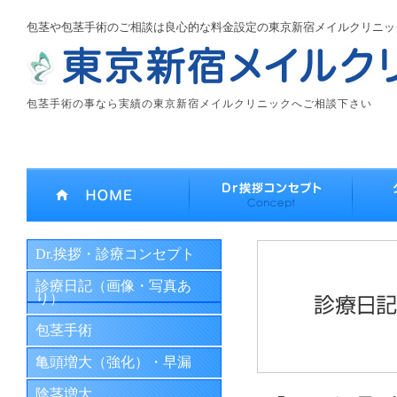
包茎や包茎手術のご相談は良心的な料金設定の東京新宿メイルクリニッ
包茎手術の事なら実績の東京新宿メイルクリニックへご相談下さい
Dr.挨拶・診療コンセプト
診療日記（画像・写真あ
り）
包茎手術
亀頭増大（強化）・早漏
陰茎増大