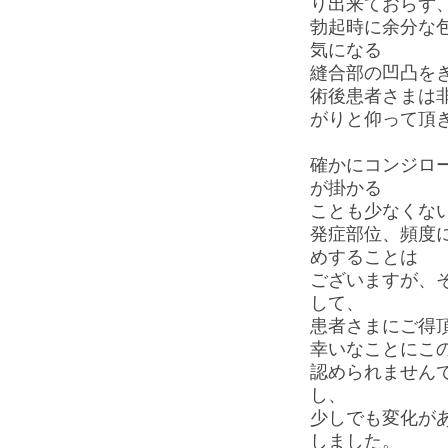
り出来ておらず
勃起時に余分な
気になる
縫合部の凹凸を
術後患者さまは
がりと仰って頂
確かにコンジロ
が掛かる
ことも少なくな
発症部位、頻度
めすることは
ございますが、
して、
患者さまにご得
幸いなことにこ
認められません
し、
少しでも変化が
しました。