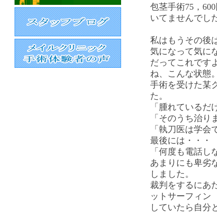
包茎手術75，6
いてませんでし
私はもうその後
気になって気に
だってこれです
ね、こんな状態
手術を受けた某
た。
「腫れているだ
「そのうち治り
「執刀医は学会
最後には・・・
「何度も電話し
あまりにも卑劣
しました。
裁判をするにあ
ットサーフィン
していたら自分