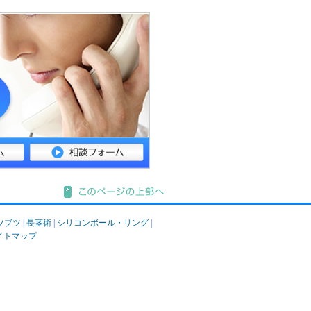
ツブツ
|
長茎術
|
シリコンボール・リング
|
イトマップ