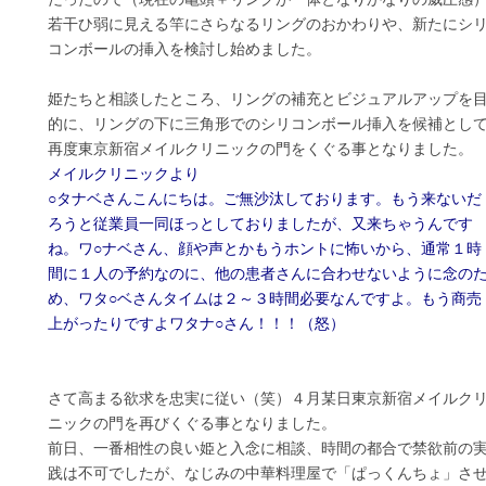
若干ひ弱に見える竿にさらなるリングのおかわりや、新たにシ
コンボールの挿入を検討し始めました。
姫たちと相談したところ、リングの補充とビジュアルアップを
的に、リングの下に三角形でのシリコンボール挿入を候補とし
再度東京新宿メイルクリニックの門をくぐる事となりました。
メイルクリニックより
○タナベさんこんにちは。ご無沙汰しております。もう来ないだ
ろうと従業員一同ほっとしておりましたが、又来ちゃうんです
ね。ワ○ナベさん、顔や声とかもうホントに怖いから、通常１時
間に１人の予約なのに、他の患者さんに合わせないように念の
め、ワタ○ベさんタイムは２～３時間必要なんですよ。もう商売
上がったりですよワタナ○さん！！！（怒）
さて高まる欲求を忠実に従い（笑）４月某日東京新宿メイルク
ニックの門を再びくぐる事となりました。
前日、一番相性の良い姫と入念に相談、時間の都合で禁欲前の
践は不可でしたが、なじみの中華料理屋で「ぱっくんちょ」さ