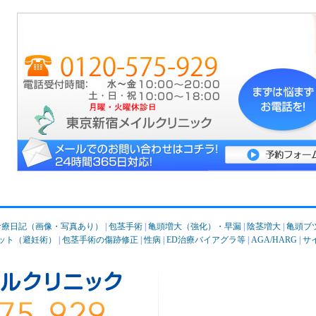
診療日記（画像・写真あり）
|
包茎手術
|
亀頭増大（強化）・早漏
|
陰茎増大
|
亀頭ブ
ット（避妊術）
|
包茎手術の傷跡修正
|
性病
|
ED治療バイアグラ等
|
AGA/HARG
|
サ