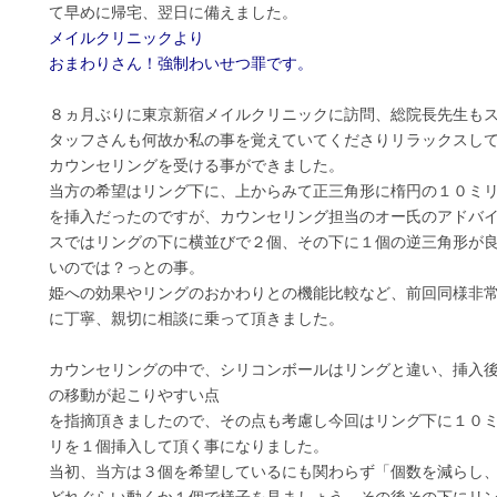
て早めに帰宅、翌日に備えました。
メイルクリニックより
おまわりさん！強制わいせつ罪です。
８ヵ月ぶりに東京新宿メイルクリニックに訪問、総院長先生も
タッフさんも何故か私の事を覚えていてくださりリラックスし
カウンセリングを受ける事ができました。
当方の希望はリング下に、上からみて正三角形に楕円の１０ミ
を挿入だったのですが、カウンセリング担当のオー氏のアドバ
スではリングの下に横並びで２個、その下に１個の逆三角形が
いのでは？っとの事。
姫への効果やリングのおかわりとの機能比較など、前回同様非
に丁寧、親切に相談に乗って頂きました。
カウンセリングの中で、シリコンボールはリングと違い、挿入
の移動が起こりやすい点
を指摘頂きましたので、その点も考慮し今回はリング下に１０
リを１個挿入して頂く事になりました。
当初、当方は３個を希望しているにも関わらず「個数を減らし