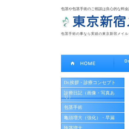
包茎や包茎手術のご相談は良心的な料金
包茎手術の事なら実績の東京新宿メイル
Dr.挨拶・診療コンセプト
診療日記（画像・写真あ
り）
包茎手術
亀頭増大（強化）・早漏
陰茎増大