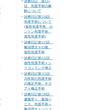
診療日記 第125
話 包茎手術の麻
ま
酔について
が
診療日記第124話
造
包茎手術について
言
(仮性包茎手術、カ
ントン包茎手術、
真性包茎手術)
さ
診療日記第123話
亀頭増大その後、
仮性包茎手術
診療日記第122話
仮性包茎手術＋シ
求
リコンリング挿入
更
診療日記第121話
20年前の包茎手術
の修正手術。キズ
アト修正手術
診療日記第120話
化
威風堂々、最強ペ
頭
ニス。包茎手術＋
亀頭増大＋シリコ
）