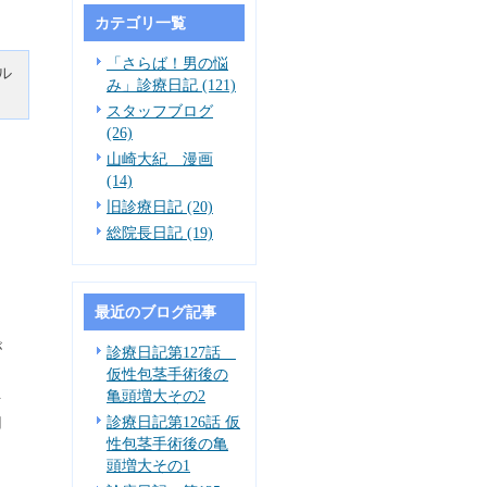
カテゴリ一覧
「さらば！男の悩
ル
み」診療日記 (121)
スタッフブログ
(26)
っ
山崎大紀 漫画
(14)
旧診療日記 (20)
総院長日記 (19)
最近のブログ記事
が
診療日記第127話
仮性包茎手術後の
亀頭増大その2
を
診療日記第126話 仮
用
性包茎手術後の亀
頭増大その1