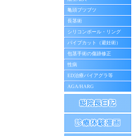
亀頭ブツブツ
長茎術
シリコンボール・リング
パイプカット（避妊術）
包茎手術の傷跡修正
性病
ED治療バイアグラ等
AGA/HARG