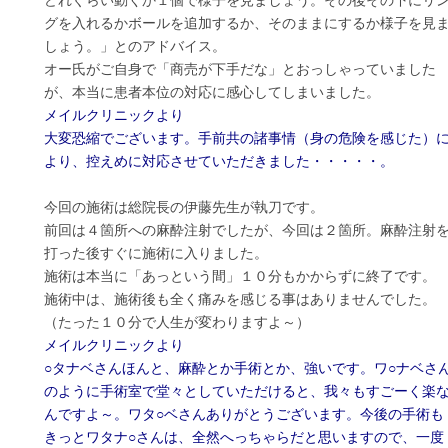
どれぐらい動くか１個で様子を見ましょう。その後その下にリ
グを入れるかボールを追加するか、そのままにするか様子を見
しょう。」とのアドバイス。
オー氏がご自身で「商売が下手だな」とおっしゃっていました
が、本当に患者本位の対応に感心してしまいました。
メイルクリニックより
大変恐縮でございます。手前共の諸事情（身の危険を感じた）
より、控えめに対応させていただきました・・・・・。
今回の施術は総院長の伊藤先生が執刀です。
前回は４箇所への麻酔注射でしたが、今回は２箇所。麻酔注射
打った後すぐに施術に入りました。
施術は本当に「あっという間」１０分もかからずに終了です。
施術中は、施術後も全く痛みを感じる事はありませんでした。
（たった１０分で人生が変わりますよ～）
メイルクリニックより
○タナベさんほんと、麻酔とか手術とか、強いです。ワ○ナベさ
のように手術室で堂々としていただけると、我々もすごーく楽
んですよ～。ワタ○ベさんありがとうございます。今後の手術も
きっとワタナ○さんは、全然へっちゃらだと思いますので、一度