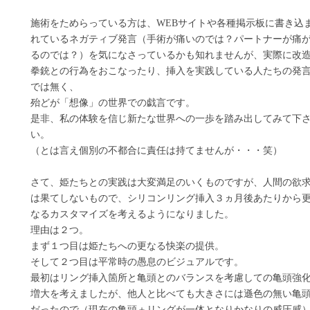
施術をためらっている方は、WEBサイトや各種掲示板に書き込
れているネガティブ発言（手術が痛いのでは？パートナーが痛
るのでは？）を気になさっているかも知れませんが、実際に改
拳銃との行為をおこなったり、挿入を実践している人たちの発
では無く、
殆どが「想像」の世界での戯言です。
是非、私の体験を信じ新たな世界への一歩を踏み出してみて下
い。
（とは言え個別の不都合に責任は持てませんが・・・笑）
さて、姫たちとの実践は大変満足のいくものですが、人間の欲
は果てしないもので、シリコンリング挿入３ヵ月後あたりから
なるカスタマイズを考えるようになりました。
理由は２つ。
まず１つ目は姫たちへの更なる快楽の提供。
そして２つ目は平常時の愚息のビジュアルです。
最初はリング挿入箇所と亀頭とのバランスを考慮しての亀頭強
増大を考えましたが、他人と比べても大きさには遜色の無い亀
だったので（現在の亀頭＋リングが一体となりかなりの威圧感