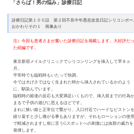
「さらば！男の悩み」診療日記
診療日記第１００話 第２回不良中年愚息改造日記シリコンボー
おかわりその１ 画像あり
注）今回も患者さまが書いた診療日記を掲載します。大好評だ
た続編です。
東京新宿メイルクリニックでシリコンリングを挿入して早８ヵ
月。
平常時でも臨戦時もいたって快調。
今では大げさではなく生まれた時から挿入されているかのよう
に、馴染んでいます。
臨戦時の姫達の反応も大変満足いくもので、挿入前までの行為
まるで子供の遊びに思えるほどです。
まれに狭い姫と正常位で繋がり、入口付近でハードなピストン
繰り返すと少し痛がる事もありますが、それもローションの使
で軽減されますし俗に言うGスポットへの刺激には抜群の威力を
発揮します。