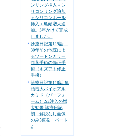
ンリング挿入＋シ
リ
リコンリング追加
＋シリコンボール
挿入＋亀頭増大追
目
加。3年かけて完成
て
しました。
診療日記第119話
30年前の他院によ
るツートンカラー
包茎手術の修正手
術（キズアト修正
手術）
た
診療日記第118話 亀
頭増大バイオアル
カミド（パーフォ
ーム）2cc注入の増
大効果 診療日記
初、解説なし画像
リ
のみ5連発 パート
2
実
せ