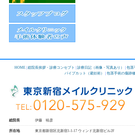
HOME
|
総院長挨拶・診療コンセプト
|
診療日記（画像・写真あり）
|
包茎
パイプカット（避妊術）
|
包茎手術の傷跡
総院長
伊藤 暁彦
所在地
東京都新宿区北新宿1-1-17 ウィンド北新宿ビル2F