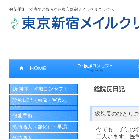
包茎手術、治療でお悩みなら東京新宿メイルクリニックへ
総院長日記
Dr.挨拶・診療コンセプト
診療日記（画像・写真あ
り）
総院長のひとり
包茎手術
亀頭増大（強化）・早漏
今でも、子供の
二人います。医
陰茎増大