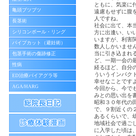
ともに、気楽に
亀頭ブツブツ
遠慮もせずに腹
人ですね。
長茎術
社会に出て、本
シリコンボール・リング
方に出逢い、い
いますが、利害
パイプカット（避妊術）
数人しかいませ
当に引き込まれ
包茎手術の傷跡修正
ど、一期一会の
性病
経るほど、自分
ういうインパク
ED治療バイアグラ等
幸せなことです
AGA/HARG
今回から、今で
みとの思い出を
昭和３０年代の
で、９割近くの
あるくらいで、
地域社会で過ご
に入学した頃は