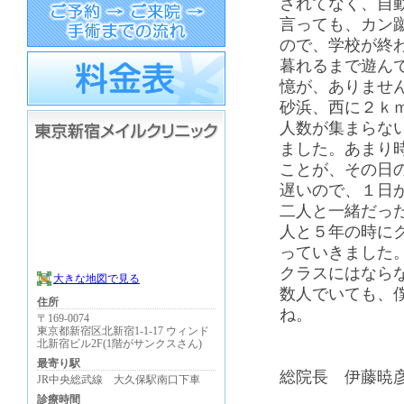
されてなく、自
言っても、カン
ので、学校が終
暮れるまで遊ん
憶が、ありませ
砂浜、西に２ｋ
人数が集まらな
ました。あまり
ことが、その日
遅いので、１日
二人と一緒だっ
人と５年の時に
っていきました
クラスにはなら
大きな地図で見る
数人でいても、
住所
ね。
〒169-0074
東京都新宿区北新宿1-1-17 ウィンド
北新宿ビル2F(1階がサンクスさん)
最寄り駅
総院長 伊藤暁
JR中央総武線 大久保駅南口下車
診療時間