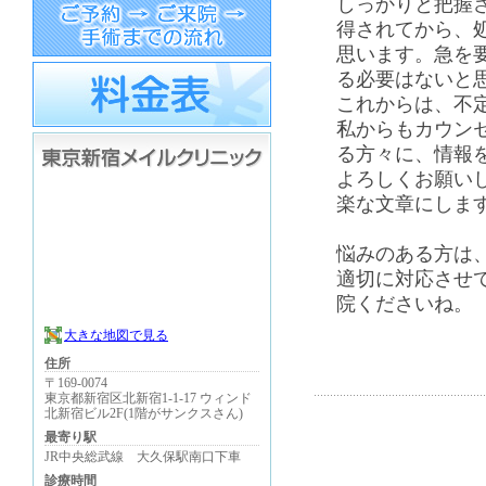
しっかりと把握
得されてから、
思います。急を
る必要はないと
これからは、不
私からもカウン
る方々に、情報
よろしくお願い
楽な文章にしま
悩みのある方は
適切に対応させ
院くださいね。
大きな地図で見る
住所
〒169-0074
東京都新宿区北新宿1-1-17 ウィンド
北新宿ビル2F(1階がサンクスさん)
最寄り駅
JR中央総武線 大久保駅南口下車
診療時間