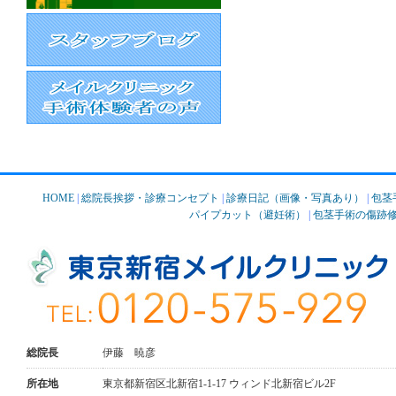
HOME
|
総院長挨拶・診療コンセプト
|
診療日記（画像・写真あり）
|
包茎
パイプカット（避妊術）
|
包茎手術の傷跡
総院長
伊藤 暁彦
所在地
東京都新宿区北新宿1-1-17 ウィンド北新宿ビル2F