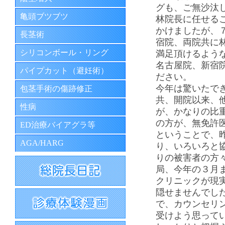
グも、ご無沙汰
亀頭ブツブツ
林院長に任せる
かけましたが、
長茎術
宿院、両院共に
シリコンボール・リング
満足頂けるよう
名古屋院、新宿
パイプカット（避妊術）
ださい。
今年は驚いたで
包茎手術の傷跡修正
共、開院以来、
性病
が、かなりの比
の方が、無免許
ED治療バイアグラ等
ということで、
AGA/HARG
り、いろいろと
りの被害者の方
局、今年の３月
クリニックが現
隠せませんでし
で、カウンセリ
受けよう思って