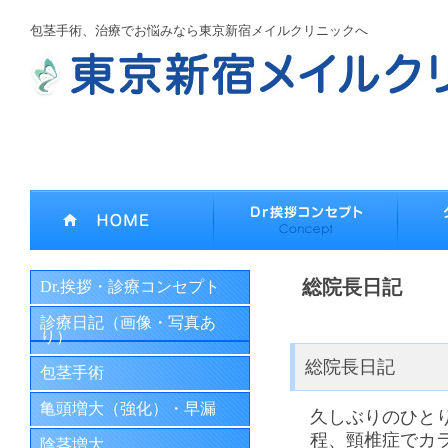
包茎手術、治療でお悩みなら東京新宿メイルクリニックへ
総院長日記
Dr.挨拶・診療コンセプト
診療日記（画像・写真あ
り）
総院長日記
包茎手術
亀頭増大（強化）・早漏
久しぶりのひと
程、頸椎症でカ
陰茎増大