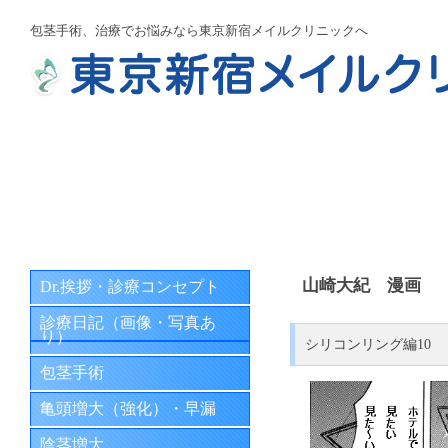
包茎手術、治療でお悩みなら東京新宿メイルクリニックへ
山崎大紀 漫画
Dr.挨拶・診療コンセプト
診療日記（画像・写真あ
り）
シリコンリング編10
包茎手術
亀頭増大（強化）・早漏
陰茎増大