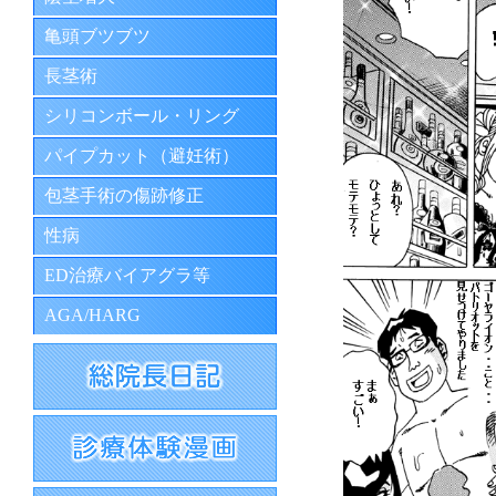
亀頭ブツブツ
長茎術
シリコンボール・リング
パイプカット（避妊術）
包茎手術の傷跡修正
性病
ED治療バイアグラ等
AGA/HARG