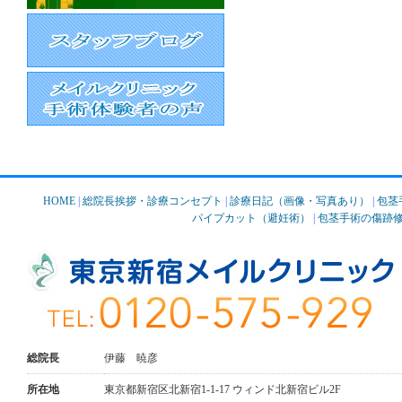
HOME
|
総院長挨拶・診療コンセプト
|
診療日記（画像・写真あり）
|
包茎
パイプカット（避妊術）
|
包茎手術の傷跡
総院長
伊藤 暁彦
所在地
東京都新宿区北新宿1-1-17 ウィンド北新宿ビル2F