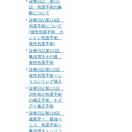
診療日記 第125
。
話 包茎手術の麻
酔について
診療日記第124話
包茎手術について
(仮性包茎手術、カ
ントン包茎手術、
真性包茎手術)
診療日記第123話
亀頭増大その後、
仮性包茎手術
診療日記第122話
仮性包茎手術＋シ
リコンリング挿入
診療日記第121話
20年前の包茎手術
の修正手術。キズ
アト修正手術
診療日記第120話
威風堂々、最強ペ
ニス。包茎手術＋
亀頭増大＋シリコ