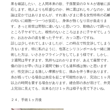
果を確認したい、と人間本来の欲、子孫繁栄のＤＮＡが過敏に
応します。他人よりも旺盛なのか、神に選ばれしモノなのか、
論は定かではありませんが、すれ違いざまに香る女性特有の石
の匂いに細胞一つ一つが反応し、身体が熱くなり目が血走りま
す。きっと前世は野獣に違いないと思いつつ、動物占いで調べ
ところ子ヤギでした。根性のないところはまさに子ヤギでしょ
か。おおかみの皮を被った子ヤギ。カッコ悪いですね。
話しは少しそれてしまいましたが、この時点で性交渉してしま
方もいます。特に私のように、包茎とシリコンボールを一緒に
術した方は、いささかフライングをしてしまう様です。しかし
２週間は早すぎます。気持ちはわかりますが、あえて厳禁です
傷の治りが早い方は２週間で触っても違和感は無いと思います
が、性交渉による激しい摩擦が生じ、痛みを伴う事があります
糸が残っている場合は炎症を起こす可能性があり、完治に１ヶ
以上の時間を要する場合があります。縫合部の糸が溶けて、外
上完治に見えても、出来るだけ１ヶ月は様子を見て下さいね。
２４、手術１ヶ月後