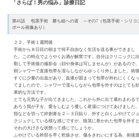
「さらば！男の悩み」診療日記
第41話 包茎手術 勝ち組への道 ～その7（包茎手術・シリコ
ボール画像あり）
２２、手術１週間後
手術から８日目の朝まで何不自由なく生活を送る事ができまし
た。この時点でようやくお酒が解禁です。自分はクリニックに
勤して手術後の撮影会（顔や身体は写しませんが）があるので
朝シャワーで直接包帯を濡らしながらゆっくり外しました。術
すぐに少量の出血があり、血液が固まって包帯が外れにくくな
てましたので、シャワーで濡らしながら包帯を外すのはとても
果的な方法です。
とても元気な子が出てきました。これから外に出て暴れまわる
あろう我が子を、愛をしむよう優しく産湯につけてあげました
指などを切って絆創膏を２～３日貼り、外すと白くふやけてジ
クジュクしている様な感じですが、陰茎に巻かれた包帯を外す
それの大げさな状態って感じでしょうか。
ふやけている幹部を早く乾燥させ、傷をきれいにする為、術後