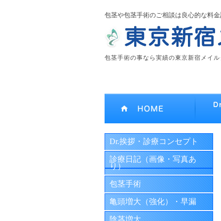
包茎や包茎手術のご相談は良心的な料金
包茎手術の事なら実績の東京新宿メイル
Dr.挨拶・診療コンセプト
診療日記（画像・写真あ
り）
包茎手術
亀頭増大（強化）・早漏
陰茎増大