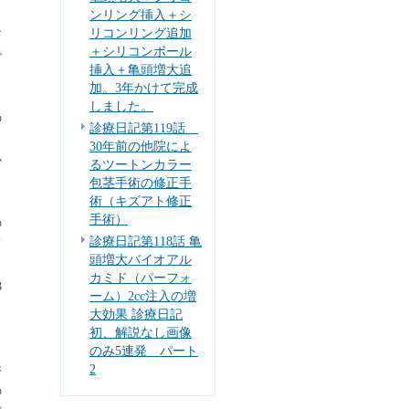
し
ンリング挿入＋シ
リコンリング追加
す
＋シリコンボール
で
挿入＋亀頭増大追
し
加。3年かけて完成
しました。
の
診療日記第119話
30年前の他院によ
か
るツートンカラー
し
包茎手術の修正手
術（キズアト修正
手術）
の
診療日記第118話 亀
て
頭増大バイオアル
ト
カミド（パーフォ
３
ーム）2cc注入の増
大効果 診療日記
初、解説なし画像
のみ5連発 パート
2
浴
の