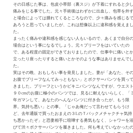
その日感じた事は、包皮小帯部（裏スジ）が下着にすれると少
痛みをじる事でした。元々手術後はわずかに出血し、包帯を外
と場合によっては腫れてくるところなので、少々痛みを感じる
あろうと思っていましたが、これは想像以上に違和感を覚えま
た。
まったく痛みや違和感を感じない人もいるので、あくまで自分
場合はという事になるでしょう。元々ブリーフをはいていたの
で、ある程度の固定ができておりましたので、仕事中に痛いと
立ったり座ったりすると痛いとかそのような事はありませんで
た。
実はその晩、おもしろい事を発見しました。妻が「あなた、そ
お腹でブリーフなんてみっともない」とボクサーパンツを買っ
きました。ブリーフというかビキニパンツなんですが、ウエス
９０cmのお腹に極小のパンツでは、見るに耐えないらしく、「
年ガマンして、あなたのへんなパンツに付き合ったが、もう限
界。気持ち悪い」との事。「じゃあ俺だって言わせてもらうけ
ど、去年通販で買ったおまえの３LのＴバックメチャクチャ気持
ち悪かったぞ」と恐妻相手に喧嘩する勇気もなく、シャワーを
びて渋々ボクサーパンツを履きました。何も考えていなかった