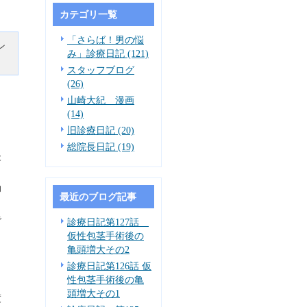
カテゴリ一覧
「さらば！男の悩
ン
み」診療日記 (121)
スタッフブログ
(26)
山崎大紀 漫画
(14)
出
旧診療日記 (20)
、
総院長日記 (19)
後
っ
効
最近のブログ記事
で
診療日記第127話
。
仮性包茎手術後の
亀頭増大その2
ュ
診療日記第126話 仮
と
性包茎手術後の亀
頭増大その1
渡