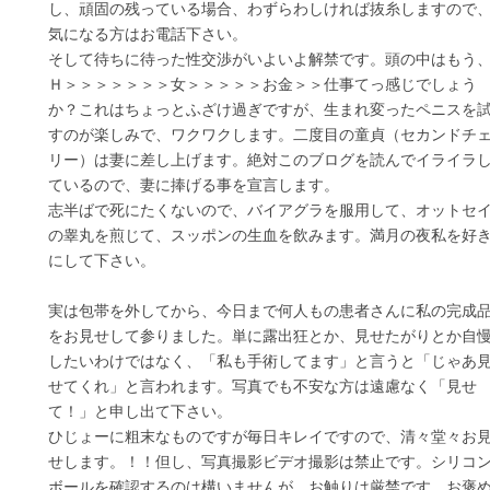
し、頑固の残っている場合、わずらわしければ抜糸しますので
気になる方はお電話下さい。
そして待ちに待った性交渉がいよいよ解禁です。頭の中はもう
Ｈ＞＞＞＞＞＞＞女＞＞＞＞＞お金＞＞仕事てっ感じでしょう
か？これはちょっとふざけ過ぎですが、生まれ変ったペニスを
すのが楽しみで、ワクワクします。二度目の童貞（セカンドチ
リー）は妻に差し上げます。絶対このブログを読んでイライラ
ているので、妻に捧げる事を宣言します。
志半ばで死にたくないので、バイアグラを服用して、オットセ
の睾丸を煎じて、スッポンの生血を飲みます。満月の夜私を好
にして下さい。
実は包帯を外してから、今日まで何人もの患者さんに私の完成
をお見せして参りました。単に露出狂とか、見せたがりとか自
したいわけではなく、「私も手術してます」と言うと「じゃあ
せてくれ」と言われます。写真でも不安な方は遠慮なく「見せ
て！」と申し出て下さい。
ひじょーに粗末なものですが毎日キレイですので、清々堂々お
せします。！！但し、写真撮影ビデオ撮影は禁止です。シリコ
ボールを確認するのは構いませんが、お触りは厳禁です。お褒