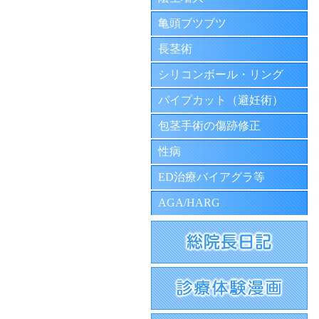
亀頭ブツブツ
長茎術
シリコンボール・リング
パイプカット（避妊術）
包茎手術の傷跡修正
性病
ED治療バイアグラ等
AGA/HARG