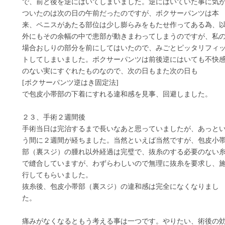
で、前と後を逆にはいてしまいました。逆にはいていた事に気
ついたのは次の日の午前だったのですが、ボクサーパンツは本
来、ペニスがあたる部位は少し膨らみをもたせ作ってある為、
外にもその余幅の中で患部が動きまわってしまうのですが、私
場合おしりの部分を前にしてはいたので、みごとピッタリフィ
トしてしまいました。ボクサーパンツは前後逆にはいても不快
のない実にすぐれたものなので、次の日もまた次の日も
[ボクサーパンツ逆はき固定法]
で包皮小帯部の下着にすれる違和感を見事、回避しました。
２３、手術２週間後
手術当日は完治するまで長いなあと思っていましたが、あっと
う間に２週間が経ちました。当然といえば当然ですが、包皮小
部（裏スジ）の腫れ以外経過は完璧で、抜糸のする必要のない
で縫合していますが、わずらわしいので無理に抜糸を要求し、
行してもらいました。
抜糸後、包皮小帯部（裏スジ）の違和感は完全になくなりまし
た。
痛みがなくなるともう考える事は一つです。やりたい、術後の