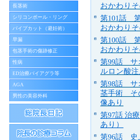
おかわりそ
長茎術
第101話
シリコンボール・リング
おかわりそ
パイプカット（避妊術）
第100話
早漏
おかわりそ
包茎手術の傷跡修正
第99話 
性病
ルロン酸注
ED治療バイアグラ等
第98話 
AGA
茎手術 そ
男性の美容外科
像あり
第97話 
あり）
第96話 