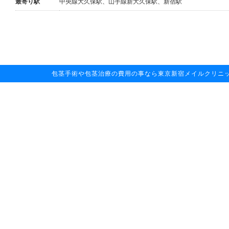
最寄り駅
中央線大久保駅、山手線新大久保駅、新宿駅
包茎手術や包茎治療の費用の事なら東京新宿メイルクリニックへお任せ下