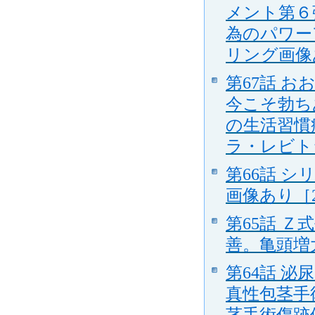
メント第６
為のパワー
リング画像
第67話 
今こそ勃ち
の生活習慣
ラ・レビト
第66話 
画像あり［20
第65話 
善。亀頭増大
第64話 
真性包茎手
茎手術傷跡修