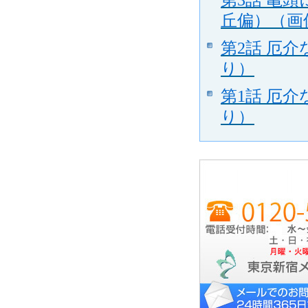
丘偏）（画
第2話 厄
り）
第1話 厄
り）