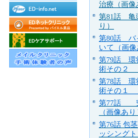
治療（画像
第81話 
り）
第80話 
いて（画像
第79話 
術その２ 
第78話 
術その１ 
第
77話
（画像あり
第76話 
ッシングト