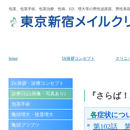
包茎、包茎手術、包茎治療、性病、ED、増大等の男性泌尿器、男性美
home
Dr挨拶コンセプト
クリニ
Dr.挨拶・診療コンセプト
診療日記(画像・写真あり)
『さらば！
包茎手術
各
症状につ
亀頭増大・陰茎増大
亀頭ブツブツ
第102話