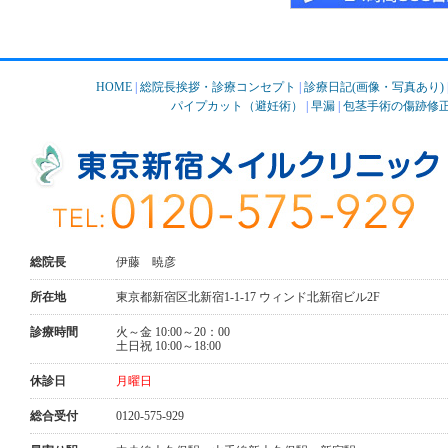
HOME
|
総院長挨拶・診療コンセプト
|
診療日記(画像・写真あり)
パイプカット（避妊術）
|
早漏
|
包茎手術の傷跡修
総院長
伊藤 暁彦
所在地
東京都新宿区北新宿1-1-17 ウィンド北新宿ビル2F
診療時間
火～金 10:00～20：00
土日祝 10:00～18:00
休診日
月曜日
総合受付
0120-575-929