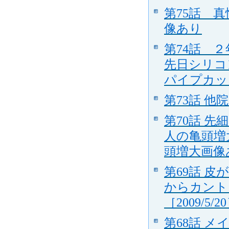
第75話 
像あり
第74話 
先日シリコ
パイプカッ
第73話 
第70話 
人の亀頭増
頭増大画像あり
第69話 
からカント
［2009/5/2
第68話 