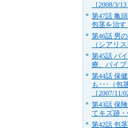
［2008/3/1
第47話 
包茎を治す（
第46話 
（シアリス
第45話 
療、パイプ
第44話 
も･･･（
［2007/11/
第43話 
てキズ跡・傷
第42話 包