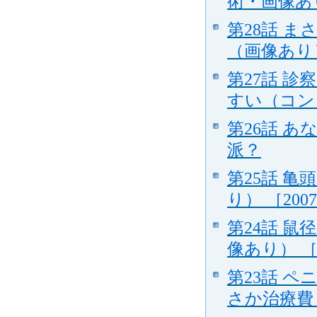
術・画像あり）
第28話 
（画像あり） 
第27話 
すい（コンジ
第26話 
派？
第25話 
り） ［2007
第24話 
像あり） ［20
第23話 
さか治療費１