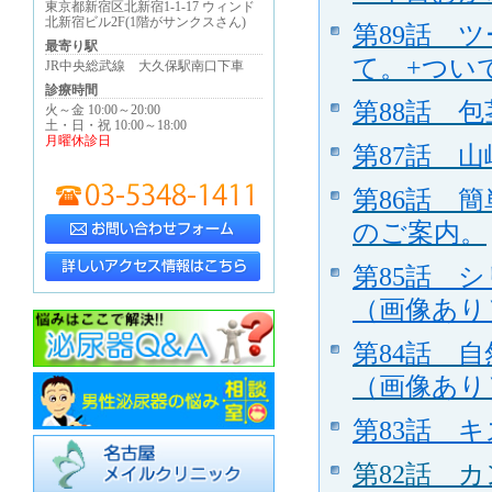
東京都新宿区北新宿1-1-17 ウィンド
北新宿ビル2F(1階がサンクスさん)
第89話 
最寄り駅
て。+つい
JR中央総武線 大久保駅南口下車
診療時間
第88話 
火～金 10:00～20:00
土・日・祝 10:00～18:00
月曜休診日
第87話
山
第86話 
のご案内。
第85話 
（画像あり
第84話 
（画像あり
第83話 
第82話 