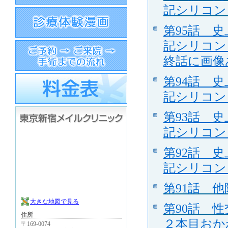
記シリコン
第95話 
記シリコン
終話に画像
第94話 
記シリコン
第93話 
記シリコン
第92話 
記シリコン
第91話 
大きな地図で見る
第90話 
住所
２本目おか
〒169-0074